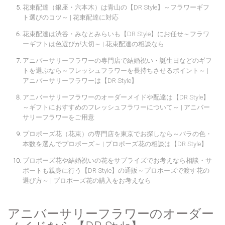
花束配達（銀座・六本木）は青山の【DR Style】～フラワーギフ
ト選びのコツ～ | 花束配達に対応
花束配達は渋谷・みなとみらいも【DR Style】にお任せ～フラワ
ーギフトは色選びが大切～ | 花束配達の相談なら
アニバーサリーフラワーの専門店で結婚祝い・誕生日などのギフ
トを選ぶなら～フレッシュフラワーを長持ちさせるポイント～ |
アニバーサリーフラワーは【DR Style】
アニバーサリーフラワーのオーダーメイドや配達は【DR Style】
～ギフトにおすすめのフレッシュフラワーについて～ | アニバー
サリーフラワーをご用意
プロポーズ花（花束）の専門店を東京でお探しなら～バラの色・
本数を選んでプロポーズ～ | プロポーズ花の相談は【DR Style】
プロポーズ花や結婚祝いの花をサプライズでお考えなら相談・サ
ポートも親身に行う【DR Style】の通販～プロポーズで渡す花の
選び方～ | プロポーズ花の購入をお考えなら
アニバーサリーフラワーのオーダー