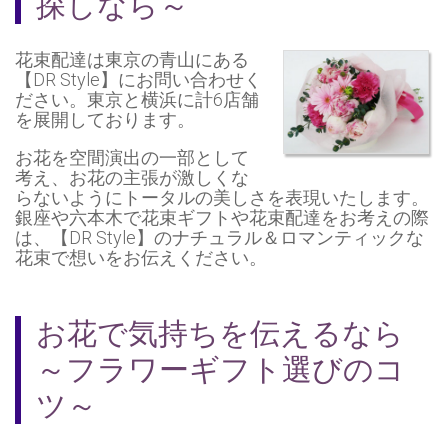
探しなら～
花束配達
は東京の
青山
にある
【DR Style】にお問い合わせく
ださい。東京と横浜に計6店舗
を展開しております。
お花を空間演出の一部として
考え、お花の主張が激しくな
らないようにトータルの美しさを表現いたします。
銀座
や
六本木
で花束ギフトや花束配達をお考えの際
は、【DR Style】のナチュラル＆ロマンティックな
花束で想いをお伝えください。
お花で気持ちを伝えるなら
～フラワーギフト選びのコ
ツ～