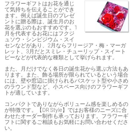
フラワーギフトはお花を通じ
て気持ちを伝えることができ
ます。例えば誕生日のプレゼ
ントに贈る際は、誕生月のお
花を選ぶのもおすすめです。1
月を代表するお花にはフクジ
ュソウ・シンビジウム・スイ
センなどがあり、2月ならフリージア・梅・マーガ
レット、3月だとスミレ・チューリップ・スイート
ピーなどが代表的な種類として挙げられます。
また、月だけでなく各日の誕生花から選ぶ方法もあ
ります。また、飾る場所が限られているという場合
には、壁や窓辺に掛けられるバスケット型や小さめ
のラウンド型など、小スペース向けのフラワーギフ
トが適しています。
コンパクトでありながらボリューム感を楽しめるの
が特徴です。【DR Style】ではお客様のニーズに合
わせたオーダー制作も承っております。フラワーギ
フトに関するご相談もお気軽にお問い合わせくださ
い。