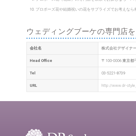
プロポーズ花や結婚祝いの花をサプライズでお考えなら相談
ウェディングブーケの専門店をお探
会社名
株式会社デザイナ
Head Office
〒100-0006 東
Tel
03-5221-8739
URL
http://www.dr-style.