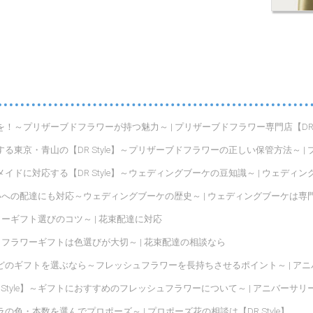
プリザーブドフラワーが持つ魅力～ | プリザーブドフラワー専門店【DR St
東京・青山の【DR Style】～プリザーブドフラワーの正しい保管方法～ 
ドに対応する【DR Style】～ウェディングブーケの豆知識～ | ウェディ
らいへの配達にも対応～ウェディングブーケの歴史～ | ウェディングブーケは専
ワーギフト選びのコツ～ | 花束配達に対応
せ～フラワーギフトは色選びが大切～ | 花束配達の相談なら
ギフトを選ぶなら～フレッシュフラワーを長持ちさせるポイント～ | アニバーサ
Style】～ギフトにおすすめのフレッシュフラワーについて～ | アニバーサ
・本数を選んでプロポーズ～ | プロポーズ花の相談は【DR Style】