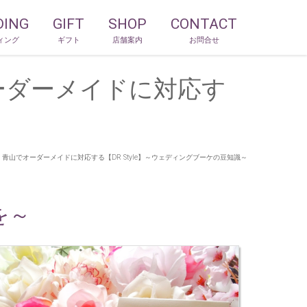
DING
GIFT
SHOP
CONTACT
ィング
ギフト
店舗案内
お問合せ
ーダーメイドに対応す
山でオーダーメイドに対応する【DR Style】～ウェディングブーケの豆知識～
を～