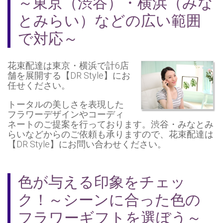
～東京（渋谷）・横浜（みな
とみらい）などの広い範囲
で対応～
花束配達
は東京・横浜で計6店
舗を展開する【DR Style】にお
任せください。
トータルの美しさを表現した
フラワーデザインやコーディ
ネートのご提案を行っております。
渋谷
・
みなとみ
らい
などからのご依頼も承りますので、花束配達は
【DR Style】にお問い合わせください。
色が与える印象をチェッ
ク！～シーンに合った色の
フラワーギフトを選ぼう～